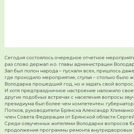
Сегодня состоялось очередное отчетное мероприяти
раз слово держал и.о. главы администрации Волода
Зал был полон народа – пускали всех, пришлось даж
где проходило мероприятие, стулья – столько было 
Володарка прошедший год, но и задать свой вопрос.
И хотя предпраздничное настроение наложило своей
других подобных встречах с населения вопросы звуч
президиума был более чем компетентен: губернато
Попков, руководители Брянска Александр Хлиманко
член Совета Федерации от Брянской области Серге
Среди озвученных жителями Володарки вопросов был
продолжения программы ремонта внутридворовых те