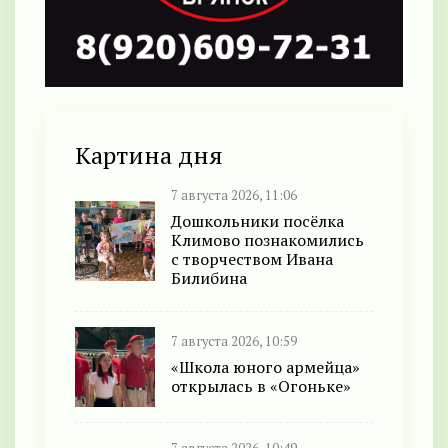
Картина дня
7 августа 2026, 11:06
Дошкольники посёлка
Климово познакомились
с творчеством Ивана
Билибина
7 августа 2026, 10:59
«Школа юного армейца»
открылась в «Огоньке»