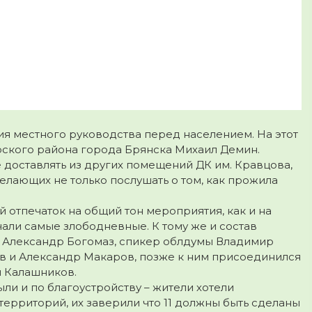
я местного руководства перед населением. На этот
рского района города Брянска Михаил Демин.
е доставлять из других помещений ДК им. Кравцова,
желающих не только послушать о том, как прожила
 отпечаток на общий тон мероприятия, как и на
али самые злободневные. К тому же и состав
р Александр Богомаз, спикер облдумы Владимир
в и Александр Макаров, позже к ним присоединился
й Калашников.
и и по благоустройству – жители хотели
рриторий, их заверили что 11 должны быть сделаны