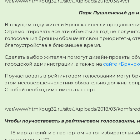
/var/www/html/bug32.ru/site/../uploads/2018/03/skver
Парк Пушкинский до и 
В текущем году жители Брянска внесли предложения
Отремонтировать все эти объекты за год не получитс
голосования брянцы обозначат свои приоритеты, отв
благоустройства в ближайшее время.
Сделать выбор жителям помогут дизайн-проекты объ
городской администрации, а также на
сайте «Брянск
Поучаствовать в рейтинговом голосовании могут бря
этом несовершеннолетних обязательно должны сопр
С собой необходимо иметь паспорт.
/var/www/html/bug32.ru/site/../uploads/2018/03/komfsre
Чтобы поучаствовать в рейтинговом голосовании, 
— 18 марта прийти с паспортом на тот избирательный
в президенты РФ;