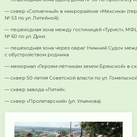
— сквер «Солнечный» в микрорайоне «Мексика» (те
№ 53 по ул. Литейной);
— пешеходная зона между гостиницей «Турист», МФ
№ 60 по ул. Дуки;
— пешеходная зона через овраг Нижний Судок между
с обустройством родника
— мемориал «Героям-лётчикам земли Брянской» в ск
— сквер 50-летия Советской власти по ул. Гомельско
— сквер завода «Литий»;
— сквер «Пролетарский» (ул. Ульянова).