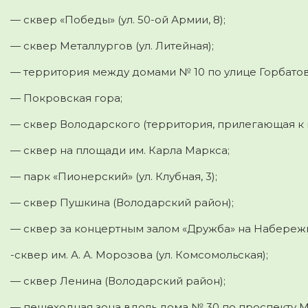
— сквер «Победы» (ул. 50-ой Армии, 8);
— сквер Металлургов (ул. Литейная);
— территория между домами № 10 по улице Горбатова
— Покровская гора;
— сквер Володарского (территория, прилегающая к к
— сквер на площади им. Карла Маркса;
— парк «Пионерский» (ул. Клубная, 3);
— сквер Пушкина (Володарский район);
— сквер за концертным залом «Дружба» на Набереж
-сквер им. А. А. Морозова (ул. Комсомольская);
— сквер Ленина (Володарский район);
— пешеходная зона вдоль дома № 30 по проспекту 