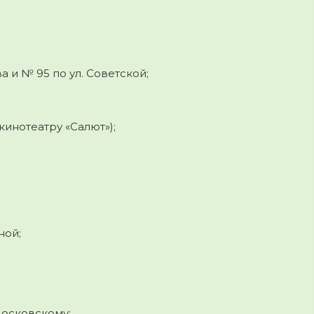
 и № 95 по ул. Советской;
инотеатру «Салют»);
ной;
Московскому;