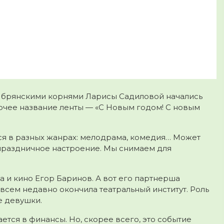
 брянскими корнями Ларисы Садиловой начались
очее название ленты — «С Новым годом! С новым
ься в разных жанрах: мелодрама, комедия… Может
т праздничное настроение. Мы снимаем для
а и кино Егор Баринов. А вот его партнерша
сем недавно окончила театральный институт. Роль
е девушки.
ется в финансы. Но, скорее всего, это событие