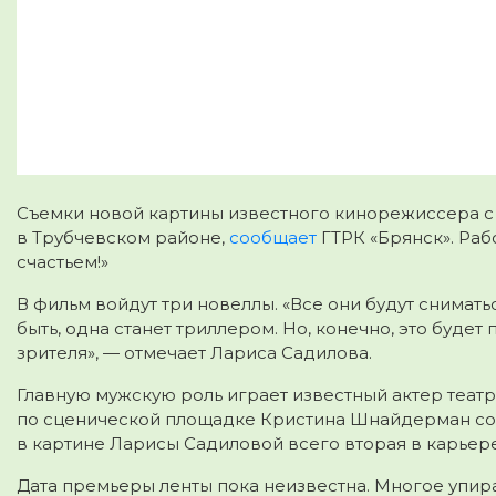
Съемки новой картины известного кинорежиссера с
в Трубчевском районе,
сообщает
ГТРК «Брянск». Раб
счастьем!»
В фильм войдут три новеллы. «Все они будут снимат
быть, одна станет триллером. Но, конечно, это буде
зрителя», — отмечает Лариса Садилова.
Главную мужскую роль играет известный актер театр
по сценической площадке Кристина Шнайдерман сов
в картине Ларисы Садиловой всего вторая в карьер
Дата премьеры ленты пока неизвестна. Многое упира