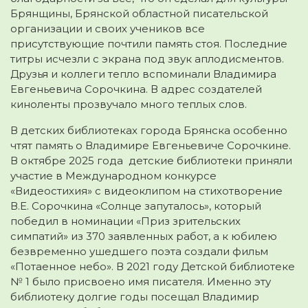
Брянщины, Брянской областной писательской
организации и своих учеников все
присутствующие почтили память стоя. Последние
титры исчезли с экрана под звук аплодисментов.
Друзья и коллеги тепло вспоминали Владимира
Евгеньевича Сорочкина. В адрес создателей
киноленты прозвучало много теплых слов.
В детских библиотеках города Брянска особенно
чтят память о Владимире Евгеньевиче Сорочкине.
В октябре 2025 года детские библиотеки приняли
участие в Международном конкурсе
«Видеостихия» с видеоклипом на стихотворение
В.Е. Сорочкина «Солнце запуталось», который
победил в номинации «Приз зрительских
симпатий» из 370 заявленных работ, а к юбилею
безвременно ушедшего поэта создали фильм
«Потаенное небо». В 2021 году Детской библиотеке
№ 1 было присвоено имя писателя. Именно эту
библиотеку долгие годы посещал Владимир