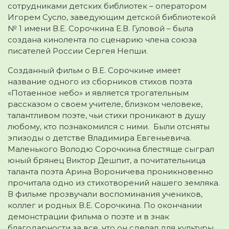
сотрудниками детских библиотек – оператором
Игорем Сусло, заведующим детской библиотекой
№ 1 имени В.Е. Сорочкина Е.В. Гуловой – была
создана кинолента по сценарию члена союза
писателей России Сергея Непши.
Созданный фильм о В.Е. Сорочкине имеет
название одного из сборников стихов поэта
«Потаенное небо» и является трогательным
рассказом о своем учителе, близком человеке,
талантливом поэте, чьи стихи проникают в душу
любому, кто познакомился с ними. Были отсняты
эпизоды о детстве Владимира Евгеньевича.
Маленького Володю Сорочкина блестяще сыграл
юный брянец Виктор Дешпит, а почитательница
таланта поэта Арина Вороничева проникновенно
прочитала одно из стихотворений нашего земляка.
В фильме прозвучали воспоминания учеников,
коллег и родных В.Е. Сорочкина. По окончании
демонстрации фильма о поэте и в знак
благодарности за все, что он сделал для культуры