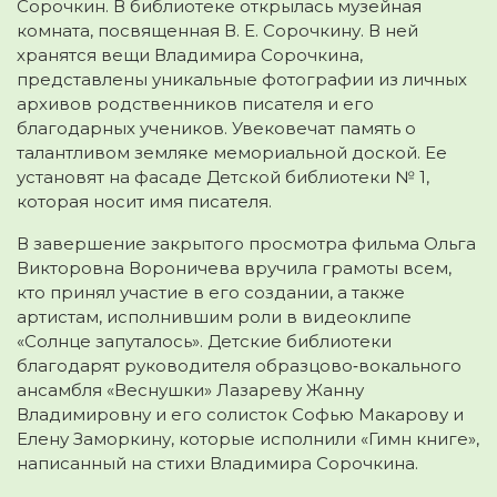
Сорочкин. В библиотеке открылась музейная
комната, посвященная В. Е. Сорочкину. В ней
хранятся вещи Владимира Сорочкина,
представлены уникальные фотографии из личных
архивов родственников писателя и его
благодарных учеников. Увековечат память о
талантливом земляке мемориальной доской. Ее
установят на фасаде Детской библиотеки № 1,
которая носит имя писателя.
В завершение закрытого просмотра фильма Ольга
Викторовна Вороничева вручила грамоты всем,
кто принял участие в его создании, а также
артистам, исполнившим роли в видеоклипе
«Солнце запуталось». Детские библиотеки
благодарят руководителя образцово‑вокального
ансамбля «Веснушки» Лазареву Жанну
Владимировну и его солисток Софью Макарову и
Елену Заморкину, которые исполнили «Гимн книге»,
написанный на стихи Владимира Сорочкина.