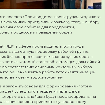
го проекта «Производительность труда», входящего
 экономика», приступили к важному этапу – выбору
Это знаковое событие для предприятия,
бочих процессов и повышения общей
й (РЦК) в сфере производительности труда
казать экспертную поддержку рабочей группе.
их бизнес-процессов, выявление «узких мест» и
о потока, который станет объектом для дальнейшей
и по соответствию основным критериям выбора
ято решение взять в работу поток: «Оптимизации
ельства к сетям водоснабжения».
е, а заложить основу для формирования «потока-
страцией успешного внедрения принципов
 которые в дальнейшем будут масштабированы на
ализация проекта приведет к существенному