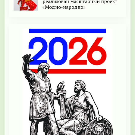
реализован масштабный проект
«Модно-народно»