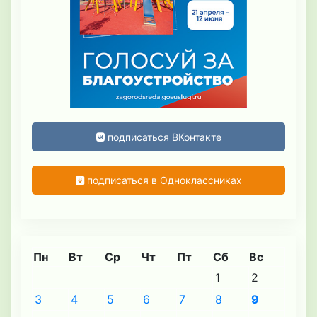
подписаться ВКонтакте
подписаться в Одноклассниках
Пн
Вт
Ср
Чт
Пт
Сб
Вс
1
2
3
4
5
6
7
8
9