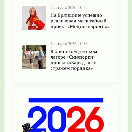
6 августа 2026, 10:44
На Брянщине успешно
реализован масштабный
проект «Модно-народно»
6 августа 2026, 10:38
В брянском детском
лагере «Синезерки»
прошла «Зарядка со
стражем порядка»