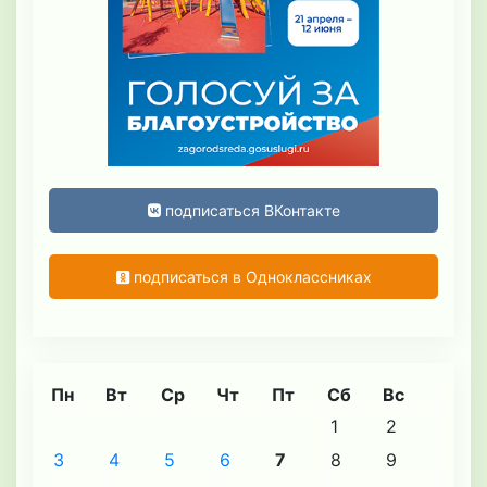
подписаться ВКонтакте
подписаться в Одноклассниках
Пн
Вт
Ср
Чт
Пт
Сб
Вс
1
2
3
4
5
6
7
8
9