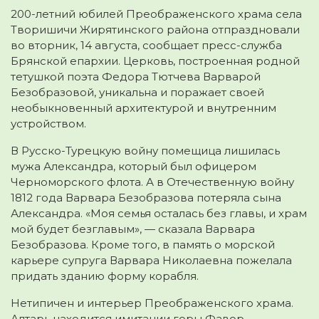
200-летний юбилей Преображенского храма села
Творишичи Жирятинского района отпраздновали
во вторник, 14 августа, сообщает пресс-служба
Брянской епархии. Церковь
, построенная родной
тетушкой поэта Федора Тютчева Варварой
Безобразовой, уникальна и поражает своей
необыкновенный архитектурой и внутренним
устройством.
В Русско-Турецкую войну помещица лишилась
мужа Александра, который был офицером
Черноморского флота. А в Отечественную войну
1812 года Варвара Безобразова потеряла сына
Александра. «Моя семья осталась без главы, и храм
мой будет безглавым», — сказала Варвара
Безобразова. Кроме того, в память о морской
карьере супруга Варвара Николаевна пожелала
придать зданию форму корабля.
Нетипичен и интерьер Преображенского храма.
Алтарь находится имитации горы Фавор,