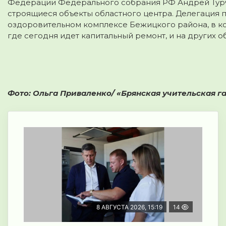
Федерации Федерального собрания РФ Андрей Турч
строящиеся объекты областного центра.
Делегация п
оздоровительном комплексе Бежицкого района, в к
где сегодня идет капитальный ремонт, и на других о
Фото: Ольга Приваленко/ «Брянская учительская г
8 АВГУСТА 2026, 15:19
14