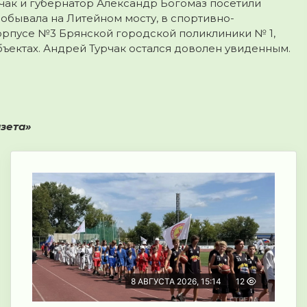
ак и губернатор Александр Богомаз посетили
обывала на Литейном мосту, в спортивно-
орпусе №3 Брянской городской поликлиники № 1,
бъектах. Андрей Турчак остался доволен увиденным.
азета»
8 АВГУСТА 2026, 15:14
12