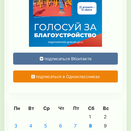
подписаться ВКонтакте
подписаться в Одноклассниках
Пн
Вт
Ср
Чт
Пт
Сб
Вс
1
2
3
4
5
6
7
8
9