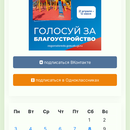
подписаться ВКонтакте
подписаться в Одноклассниках
Пн
Вт
Ср
Чт
Пт
Сб
Вс
1
2
3
4
5
6
7
8
9