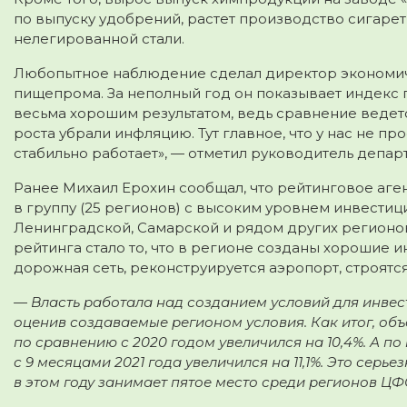
по выпуску удобрений, растет производство сигарет 
нелегированной стали.
Любопытное наблюдение сделал директор экономич
пищепрома. За неполный год он показывает индекс 
весьма хорошим результатом, ведь сравнение ведется
роста убрали инфляцию. Тут главное, что у нас не пр
стабильно работает», — отметил руководитель депар
Ранее Михаил Ерохин сообщал, что рейтинговое аге
в группу (25 регионов) с высоким уровнем инвести
Ленинградской, Самарской и рядом других регионов
рейтинга стало то, что в регионе созданы хорошие 
дорожная сеть, реконструируется аэропорт, строятс
— Власть работала над созданием условий для инвест
оценив создаваемые регионом условия. Как итог, объ
по сравнению с 2020 годом увеличился на 10,4%. А п
с 9 месяцами 2021 года увеличился на 11,1%. Это серь
в этом году занимает пятое место среди регионов Ц