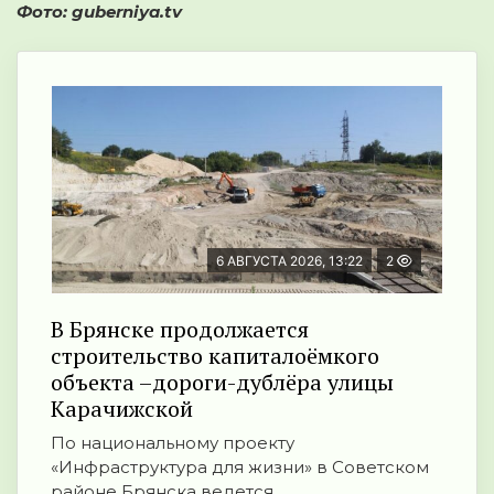
Фото: guberniya.tv
6 АВГУСТА 2026, 13:22
2
В Брянске продолжается
строительство капиталоёмкого
объекта –дороги-дублёра улицы
Карачижской
По национальному проекту
«Инфраструктура для жизни» в Советском
районе Брянска ведется ...