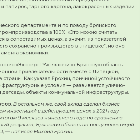
и папирос, тарного картона, лакокрасочных изделий,
еского департамента и по поводу брянского
промпроизводства в 100%. «Это можно считать
 в сопоставимых ценах, а значит, из показателей
осто сохранено производство в „пищёвке“, но оно
тамента экономики.
нтство «Эксперт РА» включило Брянскую область
ционной привлекательности вместе с Липецкой,
 страны. Как указал Ерохин, причиной устойчивого
инфраструктурные условия — развивается улично-
я детсады, объекты коммунальной инфраструктуры.
ора. В остальном же, свой вклад сделал бизнес,
ем инвестиций в действующих ценах в 2021 году
о итогам 9 месяцев нынешнего года по сравнению
езный результат, Брянская область по росту инвестиций
ФО, — написал Михаил Ерохин.