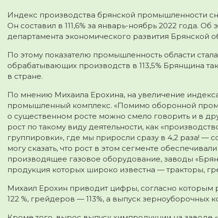
Индекс производства брянской промышленности снов
Он составил в 111,6% за январь-ноябрь 2022 года.
Об э
департамента экономического развития Брянской о
По этому показателю промышленность области стала 
обрабатывающих производств в 113,5% Брянщина так
в стране.
По мнению Михаила Ерохина, на увеличение индекса
промышленный комплекс. «Помимо оборонной промыш
о существенном росте можно смело говорить и в др
рост по такому виду деятельности, как «производст
группировки», где мы приросли сразу в 4,2 раза! —
могу сказать, что рост в этом сегменте обеспечивал
производящее газовое оборудование, заводы «Брянс
продукция которых широко известна — тракторы, гр
Михаил Ерохин приводит цифры, согласно которым р
122 %, грейдеров — 113%, а выпуск зерноуборочных ко
Кроме того, вырос выпуск химпродукции на заводе 