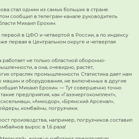
а стал одним из самых больших в стране.
том сообщил в телеграм-канале руководитель
бласти Михаил Ерохин.
первой в ЦФО и четвертой в России, а по индексу
же первая в Центральном округе и четвертая
 работает не только областной оборонно-
ленности, а она, очевидно, растёт,
угих отраслях промышленности. Статистика дает нам
во машин и оборудования, не включённых в другие
 сообщил Михаил Ерохин. — Тут совершенно точно
и такие предприятия, как «Газэнергокомплект»,
ксельмаш», «Амкодор», «Брянский Арсенал»,
ейдеры, комбайны, погрузчики.
ост производства, например, погрузчиков составил
мбайнов вырос в 1,6 раза!
«Метаклэй», активно работают предприятия