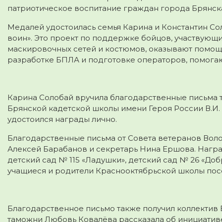
патриотическое воспитание граждан города Брянска
Медалей удостоилась семья Карина и Константин Со
воин». Это проект по поддержке бойцов, участвующ
маскировочных сетей и костюмов, оказывают помощь
разработке БПЛА и подготовке операторов, помогаю
Карина Солобай вручила благодарственные письма те
Брянской кадетской школы имени Героя России В.И.
удостоился награды лично.
Благодарственные письма от Совета ветеранов Вол
Алексей Барабанов и секретарь Нина Ершова. Нагр
детский сад № 115 «Ладушки», детский сад № 26 «Доб
учащиеся и родители Краснооктябрьской школы посё
Благодарственное письмо также получил коллектив
таможни Любовь Ковалёва рассказала об инициативе, к