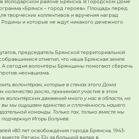
 в Володарском районе Брянска. В Городском Доме
ограмма «Брянск – город героев». Площадь перед
ля творческих коллективов и вручения наград
а Родины и которые не ждут никакого денежного
утатов, председатель Брянской территориальной
 собравшимися отметил, что наша Брянская земля
а. А сегодня волонтёры Брянщины помогают сберечь
против неонацизма.
зить волонтёрам, которые в стенах этого Дома
 их количество росло, принимают участие в этом
х волонтёрских движений много у нас в области, но
ак вы мы ощущаем единство и сплочённость нашего
дательной команды. Только так, только вместе мы
– подчеркнул Игорь Болунёв.
лей «80 лет освобождения города Брянска. 1943-
вместе Регион 32» за большой вклад в