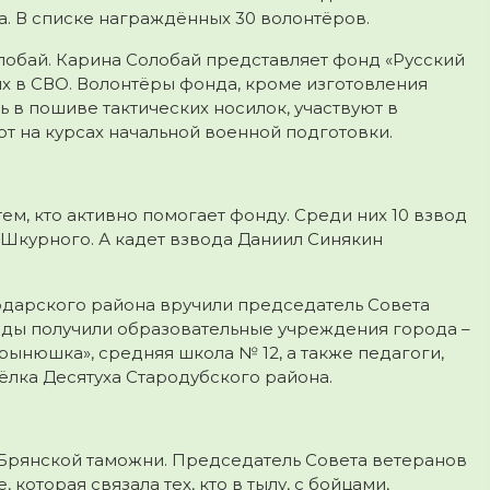
. В списке награждённых 30 волонтёров.
лобай. Карина Солобай представляет фонд «Русский
их в СВО. Волонтёры фонда, кроме изготовления
 в пошиве тактических носилок, участвуют в
т на курсах начальной военной подготовки.
м, кто активно помогает фонду. Среди них 10 взвод
 Шкурного. А кадет взвода Даниил Синякин
одарского района вручили председатель Совета
ады получили образовательные учреждения города –
рынюшка», средняя школа № 12, а также педагоги,
лка Десятуха Стародубского района.
 Брянской таможни. Председатель Совета ветеранов
оторая связала тех, кто в тылу, с бойцами,