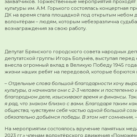
захватчиков. Торжественные мероприятия проходят
культуры им. А.М. Горького
состоялась концертная пр
ДК на время стала площадкой под открытым небом д
волонтёрам – людям, которым небезразлична судьб
вознаграждения за свою работу.
Депутат Брянского городского совета народных деп
депутатской группы Игорь Болунёв, выступая перед
внесла огромный вклад в Великую Победу 1945 год
жизни наших ребят на передовой, которые борются 
– Отдельные слова большой благодарности хочу выра
культуры, а начинали они с 2-3 человек и постепенно
благородном деле, изыскивают время и финансы. Таки
я рад, что знаком близко с вами. Благодаря таким к
общества, чувствуем себя частью одной большой сози
обязательно добьёмся победы. В этом нет сомнения, 
На мероприятии состоялось вручение памятных меда
2023 гг.» членам волонтёрского движения «Поможем 