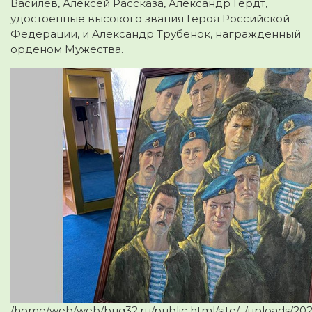
Василёв, Алексей Рассказа, Александр Гердт,
удостоенные высокого звания Героя Российской
Федерации, и Александр Трубенок, награжденный
орденом Мужества.
/home/web/web/bug32.ru/public html/site/../uploads/2