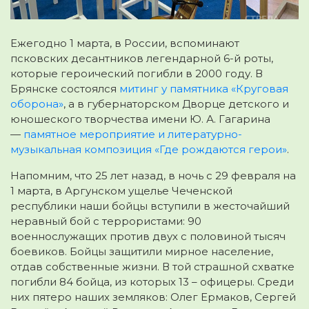
Ежегодно 1 марта, в России, вспоминают
псковских десантников легендарной 6-й роты,
которые героический погибли в 2000 году
. В
Брянске состоялся
митинг у памятника «Круговая
оборона»
, а в губернаторском Дворце детского и
юношеского творчества имени Ю. А. Гагарина
—
памятное мероприятие и литературно-
музыкальная композиция «Где рождаются герои»
.
Напомним, что 25 лет назад, в ночь с 29 февраля на
1 марта, в Аргунском ущелье Чеченской
республики наши бойцы вступили в жесточайший
неравный бой с террористами: 90
военнослужащих против двух с половиной тысяч
боевиков. Бойцы защитили мирное население,
отдав собственные жизни. В той страшной схватке
погибли 84 бойца, из которых 13 – офицеры. Среди
них пятеро наших земляков: Олег Ермаков, Сергей