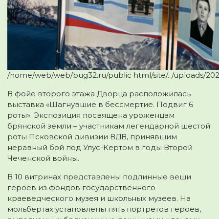
/home/web/web/bug32.ru/public html/site/../uploads/2
В фойе второго этажа Дворца расположилась
выставка «Шагнувшие в бессмертие. Подвиг 6
роты». Экспозиция посвящена уроженцам
брянской земли – участникам легендарной шестой
роты Псковской дивизии ВДВ, принявшим
неравный бой под Улус-Кертом в годы Второй
Чеченской войны.
В 10 витринах представлены подлинные вещи
героев из фондов государственного
краеведческого музея и школьных музеев. На
мольбертах установлены пять портретов героев,