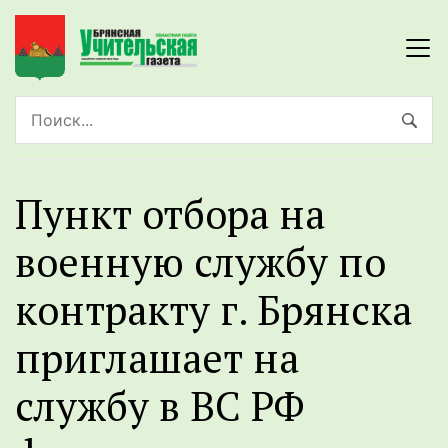
Пyнкт отборa на
военную слyжбy по
контракту г. Брянска
приглашает на
службу в BС РФ