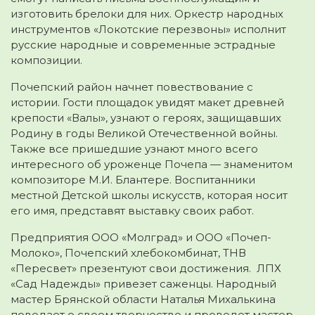
изготовить брелоки для них. Оркестр народных
инструментов «Локотские перезвоны» исполнит
русские народные и современные эстрадные
композиции.
Почепский район начнет повествование с
истории. Гости площадок увидят макет древней
крепости «Валы», узнают о героях, защищавших
Родину в годы Великой Отечественной войны.
Также все пришедшие узнают много всего
интересного об уроженце Почепа — знаменитом
композиторе М.И. Блантере. Воспитанники
местной Детской школы искусств, которая носит
его имя, представят выставку своих работ.
Предприятия ООО «Молград» и ООО «Почеп-
Молоко», Почепский хлебокомбинат, ТНВ
«Пересвет» презентуют свои достижения. ЛПХ
«Сад Надежды» привезет саженцы. Народный
мастер Брянской области Наталья Михалькина
поведает о своем творчестве и проведет мастер-