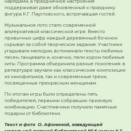
нарядами, а праздничное настроение
поддерживал даже обновленный к празднику
фигура К.Г. Паустовского, встречавшая гостей.
Музыкальное лото стало современной
альтернативой классической игре. Вместо
привычных цифр каждый деревянный бочонок
скрывал за собой творческое задание. Участники
угадывали мелодии, вспоминали тексты любимых
песен, танцевали и, конечно, пели хором любимые
хиты. Программа объединила разные поколения: в
репертуаре звучали как классические композиции
из кинофильмов, так и современные треки,
посвященные прекрасным женщинам.
По итогам игры были определены пять
победителей, первыми собравших призовую
комбинацию. Счастливчики получили памятные
подарки от библиотеки.
Текст и фото О. Афониной, заведующей
модельной детской
библиотекой № 6 имени К.Г.