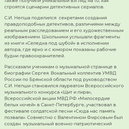
также получили уникальный взгляд на то, как
строятся сценарии детективных сериалов.
С.И. Непша поделился секретами создания
правдоподобных детективов, различиями между
реальным расследованием и его художественным
изображением. Школьники услышали фрагменты
из книги «Селедка под шубой» в исполнении
автора, где ярко и с юмором показаны рабочие
будни правоохранителей.
Рассказали ученикам о музыкальной странице в
биографии Сергея. Вокальный коллектив УМВД
России по Брянской области под руководством
С.И. Непши становился лауреатом Всероссийского
музыкального конкурса «Щит и лира»,
Всероссийской акции МВД РФ «Милосердие
белых ночей» в Санкт-Петербурге, участвовал в
фестивале солдатской песни «Сюда нас память
позвала». Совместно с Валентином Фирсовым был
создан музыкальный военно-патриотический