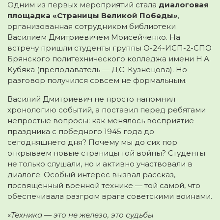
Одним из первых мероприятий стала
диалоговая
площадка «Страницы Великой Победы»
,
организованная сотрудником библиотеки
Василием Дмитриевичем Моисейченко. На
встречу пришли студенты группы О-24-ИСП-2-СПО
Брянского политехнического колледжа имени Н.А.
Кубяка (преподаватель — Д.С. Кузнецова). Но
разговор получился совсем не формальным.
Василий Дмитриевич не просто напомнил
хронологию событий, а поставил перед ребятами
непростые вопросы: как менялось восприятие
праздника с победного 1945 года до
сегодняшнего дня? Почему мы до сих пор
открываем новые страницы той войны? Студенты
не только слушали, но и активно участвовали в
диалоге. Особый интерес вызвал рассказ,
посвящённый военной технике — той самой, что
обеспечивала разгром врага советскими воинами.
«
Техника — это не железо, это судьбы