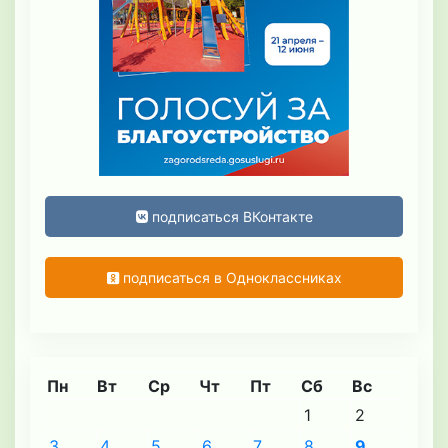
подписаться ВКонтакте
подписаться в Одноклассниках
Пн
Вт
Ср
Чт
Пт
Сб
Вс
1
2
3
4
5
6
7
8
9