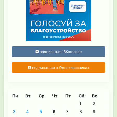
подписаться ВКонтакте
подписаться в Одноклассниках
Пн
Вт
Ср
Чт
Пт
Сб
Вс
1
2
3
4
5
6
7
8
9