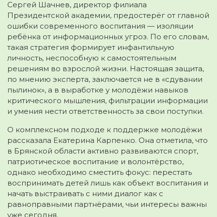
Сергей Шачнев
, директор филиала
Президентской академии, предостерёг от главной
ошибки современного воспитания — изоляции
ребёнка от информационных угроз. По его словам,
такая стратегия формирует инфантильную
личность, неспособную к самостоятельным
решениям во взрослой жизни. Настоящая защита,
по мнению эксперта, заключается не в «сдувании
пылинок», а в выработке у молодёжи навыков
критического мышления, фильтрации информации
и умения нести ответственность за свои поступки.
О комплексном подходе к поддержке молодёжи
рассказала
Екатерина Карпенко
. Она отметила, что
в Брянской области активно развиваются спорт,
патриотическое воспитание и волонтёрство,
однако необходимо сместить фокус: перестать
воспринимать детей лишь как объект воспитания и
начать выстраивать с ними диалог как с
равноправными партнёрами, чьи интересы важны
уже сегодня.