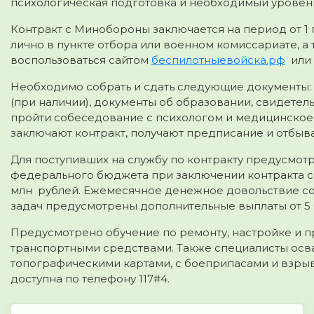
психологическая подготовка и необходимый уровен
Контракт с Минобороны заключается на период от 1 г
лично в пункте отбора или военном комиссариате, а 
воспользоваться сайтом
беспилотныевойска.рф
или 
Необходимо собрать и сдать следующие документы: 
(при наличии), документы об образовании, свидетел
пройти собеседование с психологом и медицинско
заключают контракт, получают предписание и отбыва
Для поступивших на службу по контракту предусмотр
федерального бюджета при заключении контракта сос
млн рублей. Ежемесячное денежное довольствие сос
задач предусмотрены дополнительные выплаты от 5 
Предусмотрено обучение по ремонту, настройке и 
транспортными средствами. Также специалисты осва
топографическими картами, с боеприпасами и взр
доступна по телефону 117#4.