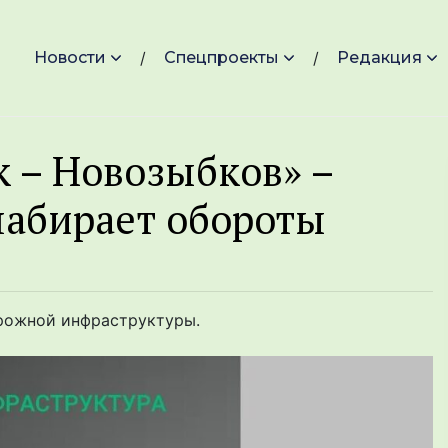
Новости
Спецпроекты
Редакция
к – Новозыбков» –
набирает обороты
орожной инфраструктуры.