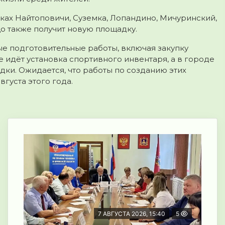
ах Найтоповичи, Суземка, Лопандино, Мичуринский,
цо также получит новую площадку.
е подготовительные работы, включая закупку
е идёт установка спортивного инвентаря, а в городе
ки. Ожидается, что работы по созданию этих
густа этого года.
7 АВГУСТА 2026, 15:40
5