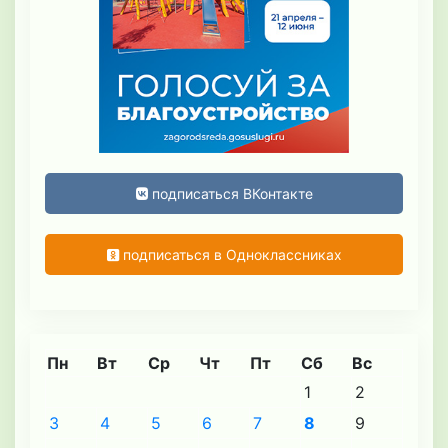
подписаться ВКонтакте
подписаться в Одноклассниках
Пн
Вт
Ср
Чт
Пт
Сб
Вс
1
2
3
4
5
6
7
8
9