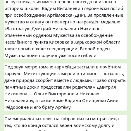
выпускника, чьи имена теперь навсегда вписаны в
историю школы. Вадим Витальевич героически погиб
при освобождении Артёмовска (ДНР). За проявленные
мужество и отвагу он посмертно награждён медалью
«За отвагу». Дмитрий Николаевич Никишов,
отмеченный орденом Мужества за освобождение
населённого пункта Кисловка в Харьковской области,
также погиб в ходе спецоперации. Второй орден
Мужества воин получил уже после гибели.
Под звук метронома юнармейцы застыли в почётном
карауле. Митингующие замерли в тишине — казалось,
даже природа скорбит вместе с людьми. Право открыть
памятные доски предоставили родителям Дмитрия
Никишова — Ольге Викторовне и Николаю
Николаевичу, а также маме Вадима Онищенко Аине
Фёдоровне и его брату Артёму.
С мемориальных плит на собравшихся смотрят лица
тех, кто до конца остался верен воинскому долгу и