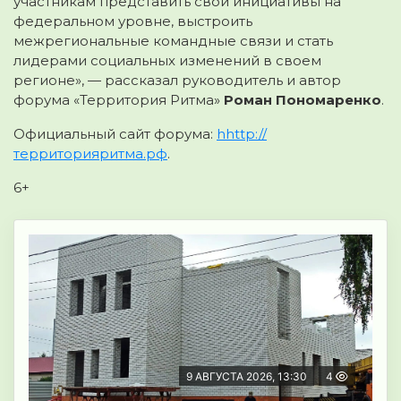
участникам представить свои инициативы на
федеральном уровне, выстроить
межрегиональные командные связи и стать
лидерами социальных изменений в своем
регионе», — рассказал руководитель и автор
форума «Территория Ритма»
Роман Пономаренко
.
Официальный сайт форума:
hhttp://
территорияритма.рф
.
6+
9 АВГУСТА 2026, 13:30
4