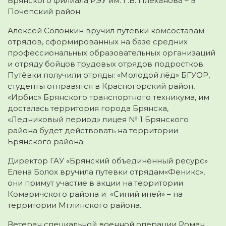
Брянского филиала РЭУ им. Г.В. Плеханова – в
Почепский район.
Алексей Солонкин вручил путёвки комсоставам
отрядов, сформированных на базе средних
профессиональных образовательных организаций
и отряду бойцов трудовых отрядов подростков.
Путёвки получили отряды: «Молодой лёд» БГУОР,
студенты отправятся в Красногорский район,
«Ирбис» Брянского транспортного техникума, им
досталась территория города Брянска,
«Ледниковый период» лицея № 1 Брянского
района будет действовать на территории
Брянского района.
Директор ГАУ «Брянский объединённый ресурс»
Елена Болох вручила путевки отрядам«Феникс»,
они примут участие в акции на территории
Комаричского района и «Синий иней» – на
территории Мглинского района.
Ветеран специальной военной операции Роман