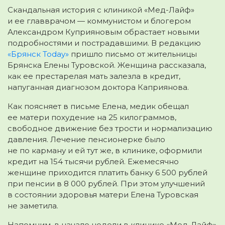
Скандальная история с клиникой «Мед-Лайф»
и ее главврачом — коммунистом и блогером
Александром Куприяновым обрастает новыми
подробностями и пострадавшими. В редакцию
«Брянск Today»
пришло письмо от жительницы
Брянска
Елены Туровской. Женщина рассказала,
как ее престарелая мать залезла в кредит,
напуганная диагнозом доктора Каприянова.
Как поясняет в письме Елена, медик обещал
ее матери похудение на 25 килограммов,
свободное движение без трости и нормализацию
давления. Лечение пенсионерке было
не по карману и ей тут же, в клинике, оформили
кредит на 154 тысячи рублей. Ежемесячно
женщине приходится платить банку 6 500 рублей
при пенсии в 8 000 рублей. При этом улучшений
в состоянии здоровья матери Елена Туровская
не заметила.
Напомним, в начале недели в клинике «Мед-Лайф»