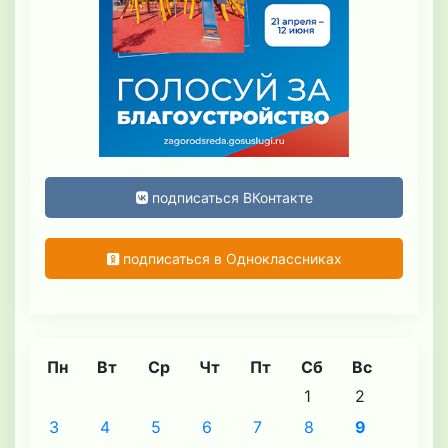
подписаться ВКонтакте
подписаться в Одноклассниках
Пн
Вт
Ср
Чт
Пт
Сб
Вс
1
2
3
4
5
6
7
8
9