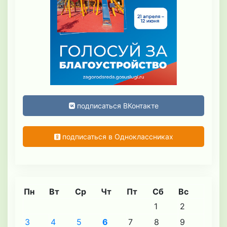
подписаться ВКонтакте
подписаться в Одноклассниках
Пн
Вт
Ср
Чт
Пт
Сб
Вс
1
2
3
4
5
6
7
8
9