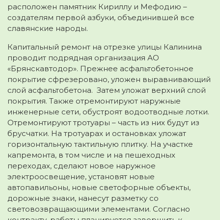
расположен памятник Кириллу и Мефодию –
создателям первой азбуки, объединившей все
славянские народы.
Капитальный ремонт на отрезке улицы Калинина
проводит подрядная организация АО
«Брянскавтодор». Прежнее асфальтобетонное
покрытие сфрезеровано, уложен выравнивающий
слой асфальтобетона. Затем уложат верхний слой
покрытия. Также отремонтируют наружные
инженерные сети, обустроят водоотводные лотки.
Отремонтируют тротуары – часть из них будут из
брусчатки. На тротуарах и остановках уложат
горизонтальную тактильную плитку. На участке
капремонта, в том числе и на пешеходных
переходах, сделают новое наружное
электроосвещение, установят новые
автопавильоны, новые светофорные объекты,
дорожные знаки, нанесут разметку со
световозвращающими элементами. Согласно
контракту, работы планируется завершить к