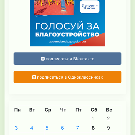
подписаться ВКонтакте
подписаться в Одноклассниках
Пн
Вт
Ср
Чт
Пт
Сб
Вс
1
2
3
4
5
6
7
8
9