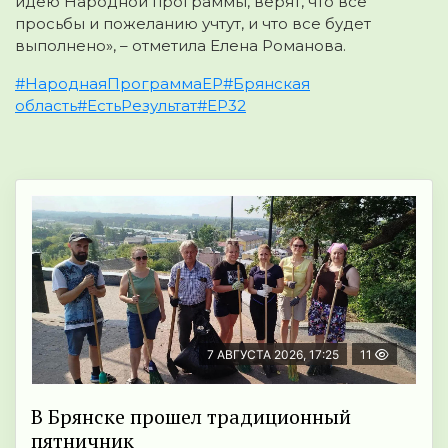
идею Народной программы, верят, что все
просьбы и пожеланию учтут, и что все будет
выполнено», – отметила Елена Романова.
#НароднаяПрограммаЕР
#Брянская
область
#ЕстьРезультат
#ЕР32
7 АВГУСТА 2026, 17:25
11
В Брянске прошел традиционный
пятничник