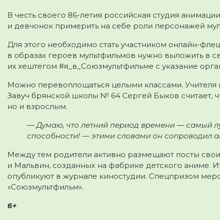
В честь своего 86-летия российская студия анимац
и девчонок примерить на себе роли персонажей му
Для этого необходимо стать участником онлайн-фле
в образах героев мультфильмов нужно выложить в св
их хештегом #я_в_Союзмультфильме с указание орга
Можно перевоплощаться целыми классами. Учителя 
Завуч брянской школы № 64 Сергей Быков считает, чт
но и взрослым.
— Думаю, что летний период времени — самый л
способности! — этими словами он сопроводил а
Между тем родители активно размещают посты свои
и Мальвин, созданных на фабрике детского аниме. 
опубликуют в журнале киностудии. Спецпризом меро
«Союзмультфильм».
6+