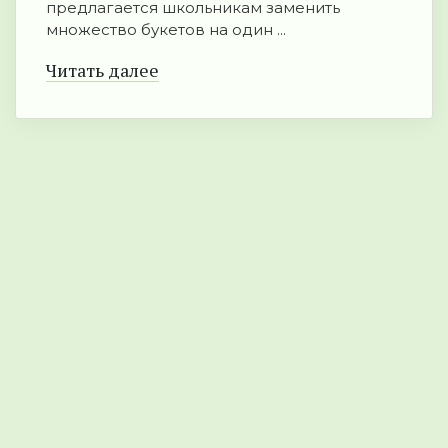
предлагается школьникам заменить
множество букетов на один ...
Читать далее