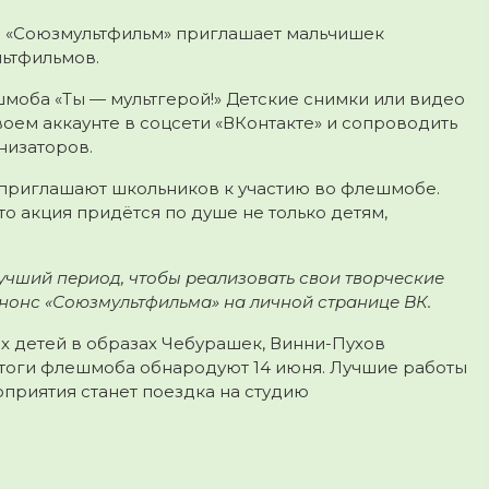
ии «Союзмультфильм» приглашает мальчишек
льтфильмов.
шмоба «Ты — мультгерой!» Детские снимки или видео
оем аккаунте в соцсети «ВКонтакте» и сопроводить
низаторов.
приглашают школьников к участию во флешмобе.
о акция придётся по душе не только детям,
учший период, чтобы реализовать свои творческие
нонс «Союзмультфильма» на личной странице ВК.
х детей в образах Чебурашек, Винни-Пухов
Итоги флешмоба обнародуют 14 июня. Лучшие работы
приятия станет поездка на студию