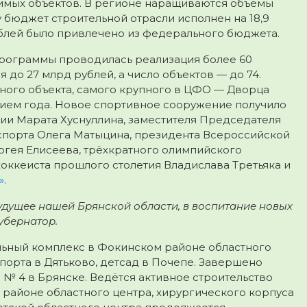
имых объектов.
В регионе наращиваются объемы
у бюджет строительной отрасли исполнен на 18,9
рублей было привлечено из федерального бюджета.
рограммы проводилась реализация более 60
 до 27 млрд рублей, а число объектов — до 74.
ного объекта, самого крупного в ЦФО — Дворца
ием года. Новое спортивное сооружение получило
ии Марата Хуснуллина, заместителя Председателя
спорта Олега Матыцина, президента Всероссийской
ргея Елисеева, трёхкратного олимпийского
оккеиста прошлого столетия Владислава Третьяка и
»
.
удущее нашей Брянской области, в воспитание новых
убернатор.
льный комплекс в Фокинском районе областного
порта в Дятьково, детсад в Почепе. Завершено
№ 4 в Брянске. Ведётся активное строительство
 районе областного центра, хирургического корпуса