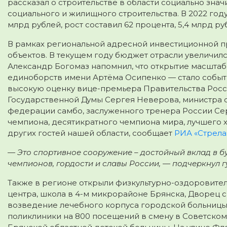
рассказал о строительстве в области социально знач
социального и жилищного строительства. В 2022 год
млрд рублей, рост составил 62 процента, 5,4 млрд 
В рамках региональной адресной инвестиционной п
объектов. В текущем году бюджет отрасли увеличился
Александр Богомаз напомнил, что открытие масштаб
единоборств имени Артёма Осипенко — стало событ
высокую оценку вице-премьера Правительства Росс
Государственной Думы Сергея Неверова, министра 
федерации самбо, заслуженного тренера России Се
чемпиона, десятикратного чемпиона мира, лучшего х
других гостей нашей области, сообщает
РИА «Стрела
— Это спортивное сооружение – достойный вклад в б
чемпионов, гордости и славы России, — подчеркнул г
Также в регионе открыли физкультурно-оздоровите
центра, школа в 4-м микрорайоне Брянска, Дворец с
возведение лечебного корпуса городской больницы 
поликлиники на 800 посещений в смену в Советском