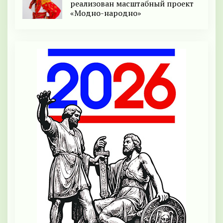
реализован масштабный проект
«Модно-народно»