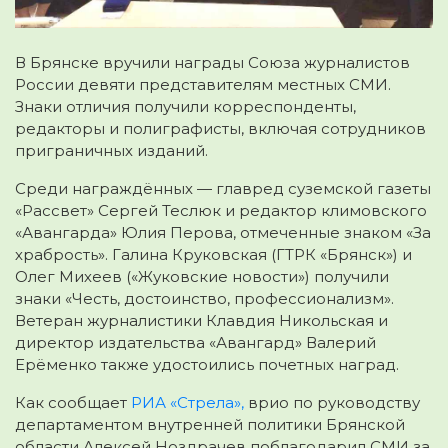
В Брянске вручили награды Союза журналистов
России девяти представителям местных СМИ.
Знаки отличия получили корреспонденты,
редакторы и полиграфисты, включая сотрудников
приграничных изданий.
Среди награждённых — главред суземской газеты
«Рассвет» Сергей Теслюк и редактор климовского
«Авангарда» Юлия Перова, отмеченные знаком «За
храбрость». Галина Круковская (ГТРК «Брянск») и
Олег Михеев («Жуковские новости») получили
знаки «Честь, достоинство, профессионализм».
Ветеран журналистики Клавдия Никольская и
директор издательства «Авангард» Валерий
Ерёменко также удостоились почетных наград.
Как сообщает
РИА «Стрела»,
врио по руководству
департаментом внутренней политики Брянской
области Алексей Ноздрачев поблагодарил СМИ за