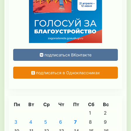
подписаться ВКонтакте
подписаться в Одноклассниках
Пн
Вт
Ср
Чт
Пт
Сб
Вс
1
2
3
4
5
6
7
8
9