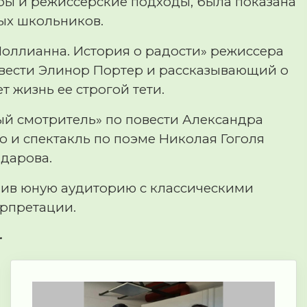
ы и режиссерские подходы, была показана
ых школьников.
Поллианна. История о радости» режиссера
вести Элинор Портер и рассказывающий о
 жизнь ее строгой тети.
ый смотритель» по повести Александра
 и спектакль по поэме Николая Гоголя
дарова.
мив юную аудиторию с классическими
рпретации.
.