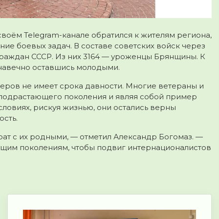
воём Telegram-канале обратился к жителям региона,
ие боевых задач. В составе советских войск через
раждан СССР. Из них 3164 — уроженцы Брянщины. К
 навечно оставшись молодыми.
церов не имеет срока давности. Многие ветераны и
 подрастающего поколения и являя собой пример
ловиях, рискуя жизнью, они остались верны
ость.
ат с их родными, — отметил Александр Богомаз. —
дущим поколениям, чтобы подвиг интернационалистов