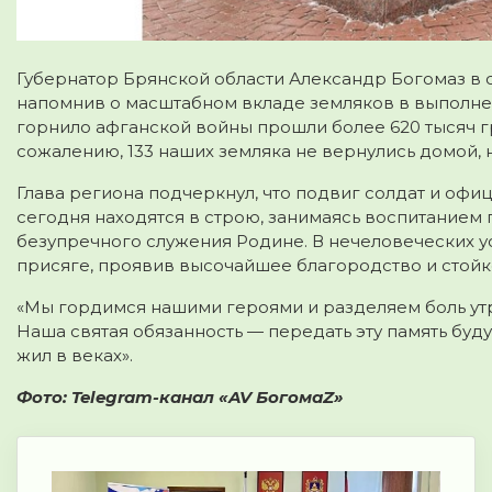
Губернатор Брянской области Александр Богомаз в с
напомнив о масштабном вкладе земляков в выполнен
горнило афганской войны прошли более 620 тысяч г
сожалению, 133 наших земляка не вернулись домой,
Глава региона подчеркнул, что подвиг солдат и офи
сегодня находятся в строю, занимаясь воспитанием
безупречного служения Родине. В нечеловеческих ус
присяге, проявив высочайшее благородство и стойк
«Мы гордимся нашими героями и разделяем боль утр
Наша святая обязанность — передать эту память бу
жил в веках».
Фото: Telegram-канал «AV БогомаZ»