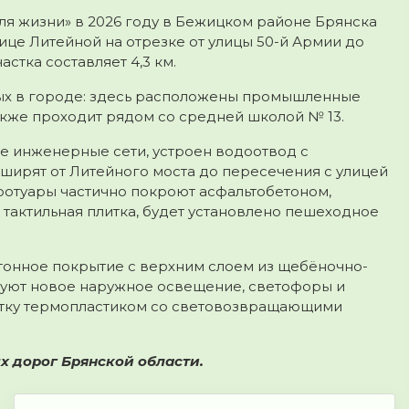
ля жизни» в 2026 году в Бежицком районе Брянска
ице Литейной на отрезке от улицы 50-й Армии до
стка составляет 4,3 км.
ных в городе: здесь расположены промышленные
также проходит рядом со средней школой № 13.
е инженерные сети, устроен водоотвод с
ирят от Литейного моста до пересечения с улицей
Тротуары частично покроют асфальтобетоном,
я тактильная плитка, будет установлено пешеходное
тонное покрытие с верхним слоем из щебёночно-
руют новое наружное освещение, светофоры и
етку термопластиком со световозвращающими
х дорог Брянской области.