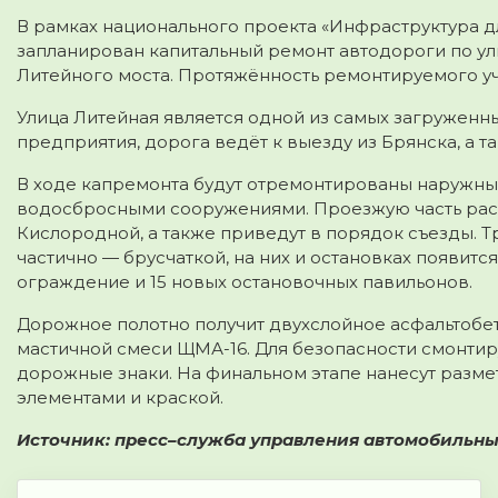
В рамках национального проекта «Инфраструктура д
запланирован капитальный ремонт автодороги по ул
Литейного моста. Протяжённость ремонтируемого уча
Улица Литейная является одной из самых загружен
предприятия, дорога ведёт к выезду из Брянска, а 
В ходе капремонта будут отремонтированы наружны
водосбросными сооружениями. Проезжую часть расш
Кислородной, а также приведут в порядок съезды. 
частично — брусчаткой, на них и остановках появитс
ограждение и 15 новых остановочных павильонов.
Дорожное полотно получит двухслойное асфальтобе
мастичной смеси ЩМА-16. Для безопасности смонти
дорожные знаки. На финальном этапе нанесут разм
элементами и краской.
Источник: пресс–служба управления автомобильны