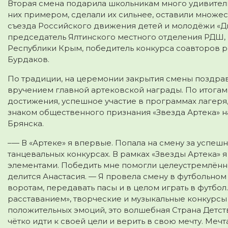
Вторая смена подарила школьникам много удивитель
них примером, сделали их сильнее, оставили множес
съезда Российского движения детей и молодёжи «Д
председатель Ялтинского местного отделения РДШ,
Республики Крым, победитель конкурса соавторов 
Бурдаков.
По традиции, на церемонии закрытия смены поздра
вручением главной артековской награды. По итогам
достижения, успешное участие в программах лагеря
знаком общественного признания
«Звезда Артека» 
Брянска.
–— В «Артеке» я впервые. Попала на смену за успешн
танцевальных конкурсах. В рамках «Звезды Артека» 
элементами. Победить мне помогли целеустремлённос
делится Анастасия. — Я провела смену в футбольном 
воротам, передавать пасы и в целом играть в футбо
расставанием», творческие и музыкальные конкурсы 
положительных эмоций, это волшебная Страна Детств
чётко идти к своей цели и верить в свою мечту. Мечт