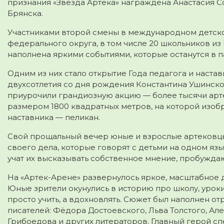
признания «Звезда Артека» награждена Анастасия С
Брянска.
Участниками второй смены в международном детском
федерального округа, в том числе 20 школьников из
наполнена яркими событиями, которые останутся в п
Одним из них стало открытие Года педагога и настав
двухсотлетия со дня рождения Константина Ушинско
приурочили грандиозную акцию — более тысячи арт
размером 1800 квадратных метров, на которой изобр
наставника — пеликан.
Свой прощальный вечер юные и взрослые артековц
своего дела, которые говорят с детьми на одном язы
учат их высказывать собственное мнение, пробуждаю
На «Артек-Арене» развернулось яркое, масштабное 
Юные зрители окунулись в историю про школу, уроки,
просто учить, а вдохновлять. Сюжет был наполнен о
писателей: Фёдора Достоевского, Льва Толстого, Ал
Грибоедова и других литераторов. Главный герой спе