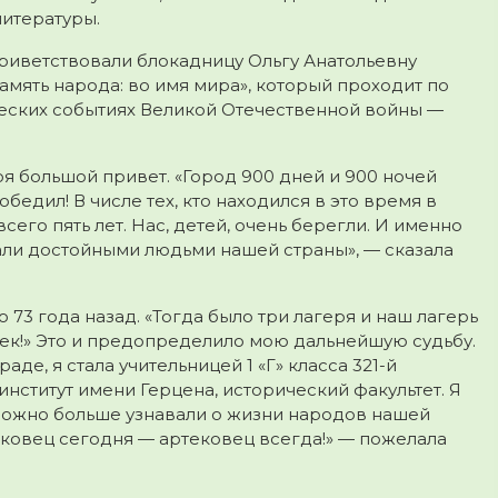
литературы.
риветствовали блокадницу Ольгу Анатольевну
амять народа: во имя мира», который проходит по
ческих событиях Великой Отечественной войны —
я большой привет. «Город 900 дней и 900 ночей
бедил! В числе тех, кто находился в это время в
всего пять лет. Нас, детей, очень берегли. И именно
тали достойными людьми нашей страны», — сказала
о 73 года назад. «Тогда было три лагеря и наш лагерь
овек!» Это и предопределило мою дальнейшую судьбу.
де, я стала учительницей 1 «Г» класса 321-й
нститут имени Герцена, исторический факультет. Я
к можно больше узнавали о жизни народов нашей
ековец сегодня — артековец всегда!» — пожелала