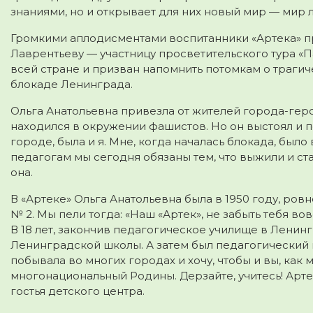
знаниями, но и открывает для них новый мир — мир 
Громкими аплодисментами воспитанники «Артека» п
Лаврентьеву
— участницу просветительского тура «П
всей стране и призван напомнить потомкам о траги
блокаде Ленинграда.
Ольга Анатольевна привезла от жителей города-геро
находился в окружении фашистов. Но он выстоял и по
городе, была и я. Мне, когда началась блокада, было 
педагогам мы сегодня обязаны тем, что выжили и с
она.
В «Артеке» Ольга Анатольевна была в 1950 году, ровн
№ 2. Мы пели тогда: «Наш «Артек», не забыть тебя в
В 18 лет, закончив педагогическое училище в Ленингра
Ленинградской школы. А затем был педагогический и
побывала во многих городах и хочу, чтобы и вы, ка
многонациональный Родины. Дерзайте, учитесь! Арт
гостья детского центра.