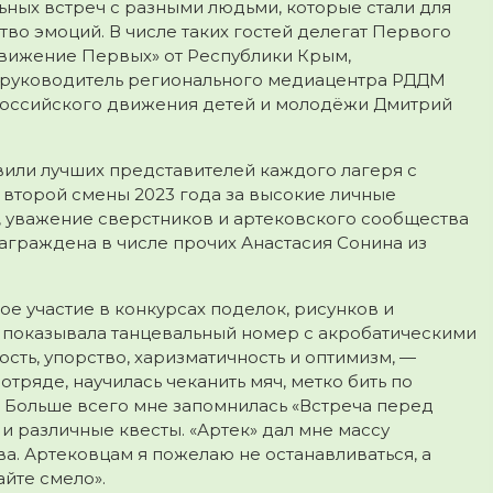
ных встреч с разными людьми, которые стали для
тво эмоций. В числе таких гостей делегат Первого
вижение Первых» от Республики Крым,
 руководитель регионального медиацентра РДДМ
российского движения детей и молодёжи Дмитрий
вили лучших представителей каждого лагеря с
 второй смены 2023 года за высокие личные
, уважение сверстников и артековского сообщества
награждена в числе прочих Анастасия Сонина из
ое участие в конкурсах поделок, рисунков и
я показывала танцевальный номер с акробатическими
ть, упорство, харизматичность и оптимизм, —
отряде, научилась чеканить мяч, метко бить по
л. Больше всего мне запомнилась «Встреча перед
и различные квесты. «Артек» дал мне массу
а. Артековцам я пожелаю не останавливаться, а
айте смело».