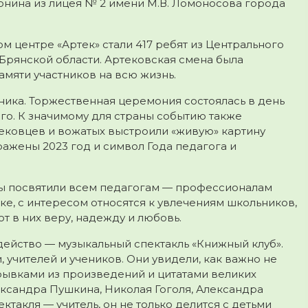
онина из лицея № 2
имени М.В. Ломоносова города
 центре «Артек» стали 417 ребят из Центрального
 Брянской области. Артековская смена была
амяти участников на всю жизнь.
ника.
Торжественная церемония состоялась в день
го. К значимому для страны событию также
ековцев и вожатых выстроили «живую» картину
ажены 2023 год и символ Года педагога и
ы посвятили всем педагогам — профессионалам
ке, с интересом относятся к увлечениям школьников,
т в них веру, надежду и любовь.
действо — музыкальный спектакль «Книжный клуб».
 учителей и учеников. Они увидели, как важно не
трывками из произведений и цитатами великих
ександра Пушкина, Николая Гоголя, Александра
ктакля — учитель, он не только делится с детьми