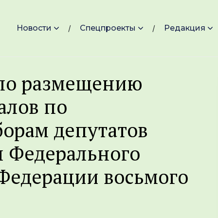
Новости
Спецпроекты
Редакция
 по размещению
алов по
орам депутатов
ы Федерального
Федерации восьмого