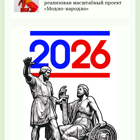
реализован масштабный проект
«Модно-народно»