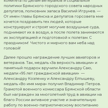
комитета по делам ветеранов и социальной
политики Брянского городского совета народных
депутатов, полковник запаса Василий Игрунев. —
От имен главы Брянска и депутатов горсовета мне
хочется поздравить тех людей, которые
конструируют и строят могучие воздушные суда,
поднимают их в воздух, а после полета занимаются
их эксплуатацией и подготовкой к полетам. С
праздником! Чистого и мирного вам неба над
головой!
Далее прошло награждение лучших авиаторов и
ветеранов. Так, медаль «За верность авиации» и
памятный подарок вручили Александру Саю,
медали «95 лет гражданской авиации» —
Александру Козленку и Александру Елтышеву,
медаль «Во имя мира» получил Владимир Петров.
Грамотой военного комиссара Брянской области
был награжден за многолетний труд в авиации на
благо России активное участие и значительную
работу по военно-патриотическому воспитанию