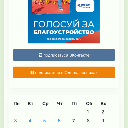
подписаться ВКонтакте
подписаться в Одноклассниках
Пн
Вт
Ср
Чт
Пт
Сб
Вс
1
2
3
4
5
6
7
8
9