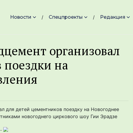
Новости
Спецпроекты
Редакция
дцемент организовал
в поездки на
вления
л для детей цементников поездку на Новогоднее
стниками новогоднего циркового шоу Гии Эрадзе
..