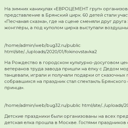
На зимних каникулах «ЕВРОЦЕМЕНТ груп» организов
представление в Брянский цирк.
60 детей стали уча
«Песчаная сказка», где на сцене сменяли друг друга
жонглёры, а под куполом цирка выступали воздушны
/home/admin/web/bug32.ru/public
html/site/../uploads/2020/01/fokinovstavka2
На Рождество в городском культурно-досуговом цен
ветеранов труда завода пришли на ёлку с Дедом мо
танцевали, играли и получали подарки от сказочных
собравшихся на праздник стал спектакль Брянского
принца».
/home/admin/web/bug32.ru/public html/site/../uploads/2
Детские праздники были организованы на всех пред
детская елка прошла в Москве. Гостями праздников с