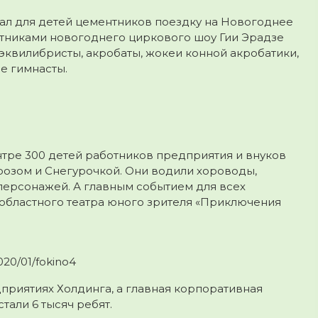
ал для детей цементников поездку на Новогоднее
стниками новогоднего циркового шоу Гии Эрадзе
 эквилибристы, акробаты, жокеи конной акробатики,
е гимнасты.
тре 300 детей работников предприятия и внуков
розом и Снегурочкой. Они водили хороводы,
 персонажей. А главным событием для всех
 областного театра юного зрителя «Приключения
020/01/fokino4
приятиях Холдинга, а главная корпоративная
тали 6 тысяч ребят.