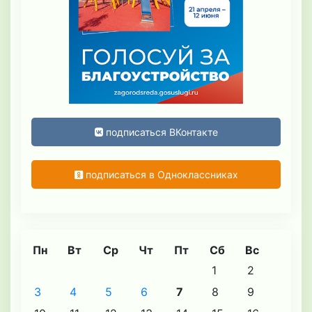
подписаться ВКонтакте
подписаться в Одноклассниках
Пн
Вт
Ср
Чт
Пт
Сб
Вс
1
2
3
4
5
6
7
8
9