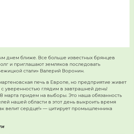
м днем ближе. Все больше известных брянцев
долг и приглашают земляков последовать
Бежицкой стали» Валерий Воронин.
мартеновская печь в Европе, но предприятие живет
 с уверенностью глядим в завтрашней день!
18 марта придем на выборы. Это наша обязанность
лей нашей области в этот день выкроить время
как велит сердце!» — цитирует промышленника
ти