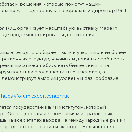
аботаем решения, которые помогут нашим
 рынке», — подчеркнула генеральный директор РЭЦ
бря РЭЦ организует масштабную выставку Made in
», где продемонстрированы достижения
и» ежегодно собирает тысячи участников из более
арственных структур, научных и деловых сообществ.
тремящихся масштабировать бизнес, выйти на
орум посетили около шести тысяч человек, а
й, демонстрируя высокий уровень и разнообразие
е
https://forum.exportcenter.ru/
.
яется государственным институтом, который
т. Он предоставляет компаниям из различных
щь на всех этапах выхода на международные рынки,
ународная кооперация и экспорт». Большинство