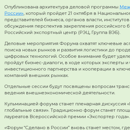
Опубликована архитектура деловой программы
Меж
России»
, который пройдет 21 октября в Национальн
представителей бизнеса, органов власти, институто
обсуждения перспектив закрепления российского б
Российский экспортный центр (РЭЦ, Группа ВЭБ).
Деловые мероприятия Форума охватят ключевые ас
поиска новых рынков и развития логистики до про
цифровых технологий. Особое внимание будет удел
пройдут бизнес-диалоги, в ходе которых эксперты и
инвестиционного партнерства и кооперации в ключе
компаний внешних рынках.
Отдельные сессии будут посвящены вопросам тран
ведения внешнеэкономической деятельности.
Кульминацией форума станет пленарная дискуссия «
глобальные связи». Традиционно форум станет площ
лауреатов Всероссийской премии «Экспортер года».
«Форум “Сделано в России” вновь станет местом, гд